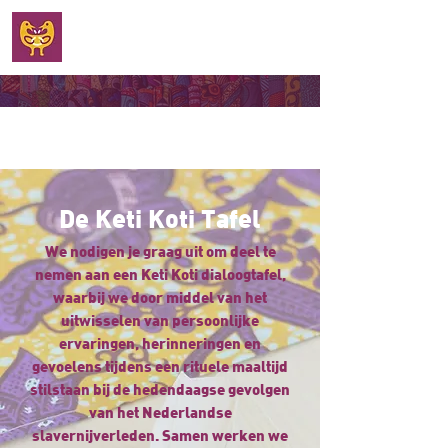
WELKOM
De Keti Koti Tafel
We nodigen je graag uit om deel te
nemen aan een Keti Koti dialoogtafel,
waarbij we door middel van het
uitwisselen van persoonlijke
ervaringen, herinneringen en
gevoelens tijdens een rituele maaltijd
stilstaan bij de hedendaagse gevolgen
van het Nederlandse
slavernijverleden. Samen werken we