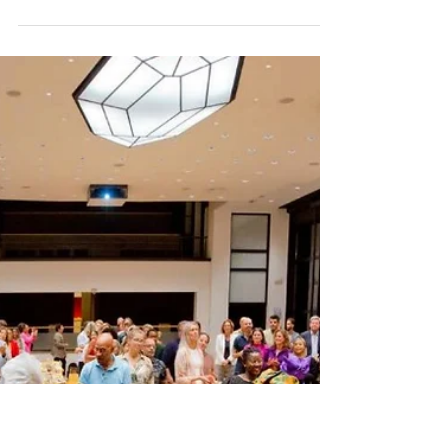
29 jan 2024
2 minuten om te lezen
Diepgaande inzichten van de Keti
Koti Dialoogtafel:
Identiteitsrefiguratie en empathie
De Keti Koti Dialoogtafel onthult de kracht van
gesprekken in identiteitsontwikkeling.