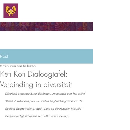
WELKOM
Post
2 minuten om te lezen
Keti Koti Dialoogtafel:
Verbinding in diversiteit
Dit artikel is gemaakt met dank aan, en op basis van, het artikel 
"Keti Koti Tafel: een plek van verbinding" uit Magazine van de 
Sociaal-Economische Raad - Zicht op diversiteit en inclusie - 
Gelijkwaardigheid vereist een cultuurverandering.