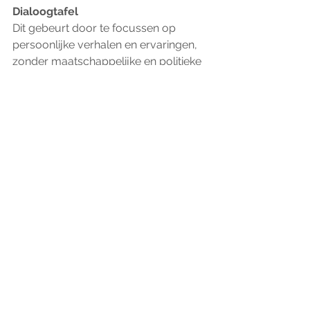
Dialoogtafel 
Dit gebeurt door te focussen op 
persoonlijke verhalen en ervaringen, 
zonder maatschappelijke en politieke 
gesprekken die polariseren. De 
dialoogstructuur blijft duidelijk en 
positief, wat verbindend werkt. Zelf 
een Keti Koti Dialoogtafel 
organiseren? 
Klik dan hier
 voor meer 
informatie.
Meer over de Keti Koti 
Dialoog Tafel
Ontdek Keti Koti Tafel 
Ik wil een Keti Koti Tafel 
bijwonen
Ik wil een Keti Koti tafel 