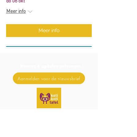
do 08 okt
Meer info
Meer info
Nieuws & updates ontvangen?
Aanmelden voor de nieuwsbrief
Stichting Keti Koti Tafel
Stichting Keti Koti Tafel is gevestigd in het huis van de
dialoog.
Huis van de Dialoog
Floraweg 200
1032 ZG Amsterdam