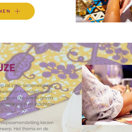
NEN
JZE
og zal in de samenwerking
eling en formulering van
e vragen die ruimte geven
e ervaringen en inzichten
groepssamenstelling kiezen
erwerp. Het thema en de