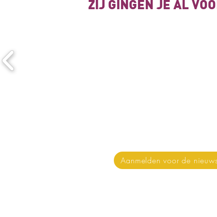
ZIJ GINGEN JE AL VO
Nieuws & updates on
Aanmelden voor de nieuws
Stichting Keti Koti Taf
Stichting Keti Koti Tafel is 