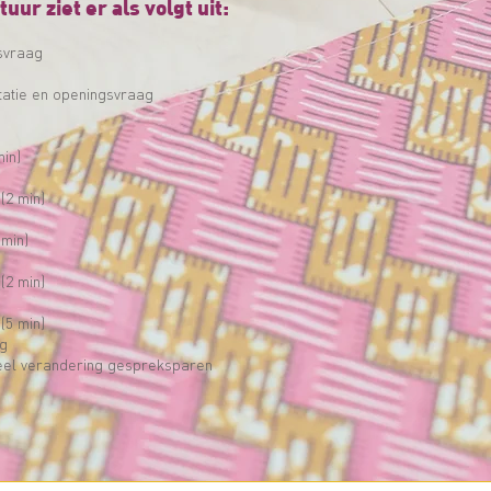
uur ziet er als volgt uit:
svraag
atie en openingsvraag
min)
(2 min)
min)
(2 min)
(5 min)
ng
ueel verandering gespreksparen