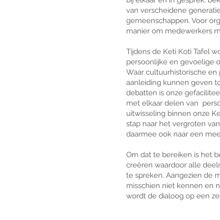
bij elkaar en in gesprek:
aditie waarbij middels het
van verscheidene generaties
ingen, herinneringen en
gemeenschappen. Voor organ
de hedendaagse gevolgen
manier om medewerkers met
eden met witte en zwarte
 tussen in. Gemiddeld
Tijdens de Keti Koti Tafel 
n honderd
mensen deel
persoonlijke en gevoelige
rte (of gekleurde)
Waar cultuurhistorische en 
gestructureerde dialoog
aanleiding kunnen geven to
debatten is onze gefacilitee
met elkaar delen van perso
iken we gezamenlijk een
uitwisseling binnen onze Ke
slavernijverleden waarbij
stap naar het vergroten va
ende rituelen
worden
daarmee ook naar een meer
door zingt een
Om dat te bereiken is het 
creëren waardoor alle deeln
te spreken. Aangezien de 
misschien niet kennen en ni
wordt de dialoog op een zee