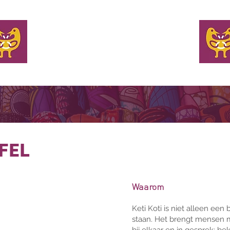
WELKOM
EN TAFEL BIJ
KOM MET ONS IN CONTACT
NIEUW
AFEL
Waarom
fel?
Keti Koti is niet alleen een
staan. Het brengt mensen 