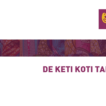
ONZE MISSIE
ORGANISEER EEN TAFEL
WOON E
DE KETI KOTI T
Wat is een Keti Koti Ta