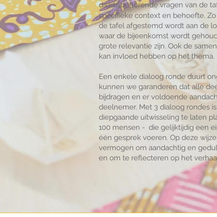
daarbijbehorende vragen van de ta
specifieke context en behoefte.
Zo
de tafel afgestemd wordt aan de lo
waar de bijeenkomst wordt gehou
grote relevantie zijn. Ook de same
kan invloed hebben op het thema.
Een enkele dialoog ronde duurt on
kunnen we garanderen dat alle dee
bijdragen en er voldoende aandac
deelnemer. Met 3 dialoog rondes i
diepgaande uitwisseling te laten pl
100 mensen - die gelijktijdig een 
één gesprek voeren. Op deze wijze
vermogen om aandachtig en geduldi
en om te reflecteren op het verhaa