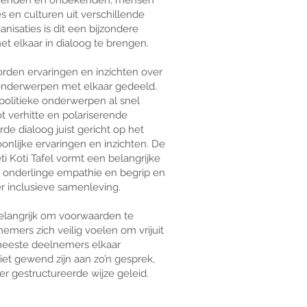
 bekenden en onbekenden, mensen
 en culturen uit verschillende
isaties is dit een bijzondere
 elkaar in dialoog te brengen.
worden ervaringen en inzichten over
 onderwerpen met elkaar gedeeld.
politieke onderwerpen al snel
t verhitte en polariserende
rde dialoog juist gericht op het
onlijke ervaringen en inzichten. De
ti Koti Tafel vormt een belangrijke
n onderlinge empathie en begrip en
 inclusieve samenleving.
belangrijk om voorwaarden te
emers zich veilig voelen om vrijuit
meeste deelnemers elkaar
et gewend zijn aan zo’n gesprek,
r gestructureerde wijze geleid.