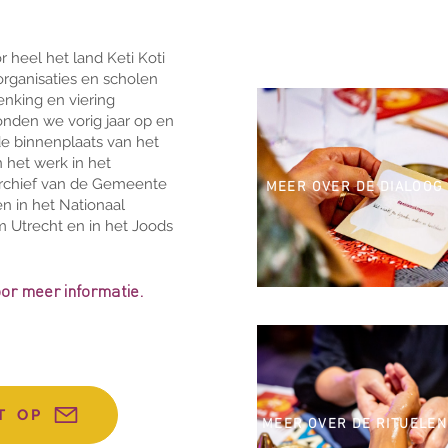
r heel het land Keti Koti
organisaties en scholen
enking en viering
tonden we vorig jaar op en
de binnenplaats van het
het werk in het
sarchief van de Gemeente
MEER OVER DE DIALOOG
n in het Nationaal
 Utrecht en in het Joods
oor meer informatie.
T OP
MEER OVER DE RITUELEN