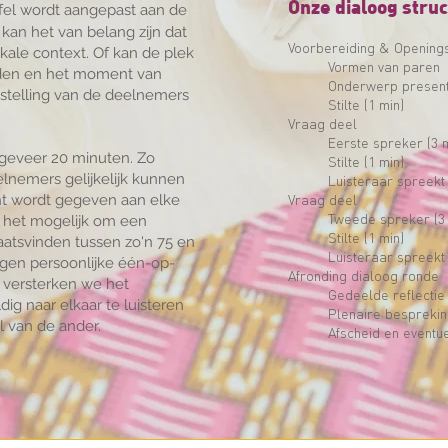
Onze dialoog struct
fel wordt aangepast aan de
 kan het van belang zijn dat
Voorbereiding & Opening
kale context. Of kan de plek
Vormen van paren
den en het moment van
Onderwerp present
nstelling van de deelnemers
Stilte (1 min)
Vraag deel
Eerste spreker (3 
geveer 20 minuten. Zo
Stilte (1 min)
lnemers gelijkelijk kunnen
Luisteraar spreekt 
ht wordt gegeven aan elke
Vraag deel
Tweede spreker (3 
s het mogelijk om een
Stilte (1 min)
aatsvinden tussen zo'n 75 en
Luisteraar spreekt 
eigen persoonlijke één-op-
​Afronding dialoog ronde
 versterken we het
Gedeelde reflectie 
g naar elkaar te luisteren
Plenaire bespreki
l van de ander.
Afscheid en event