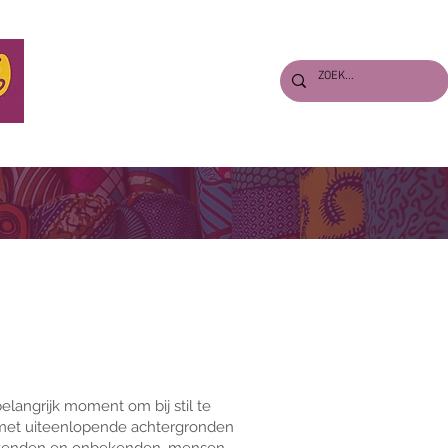
S
VERHALEN
PERS & DOWNLOADS
ENGLISH
 belangrijk moment om bij stil te
met uiteenlopende achtergronden