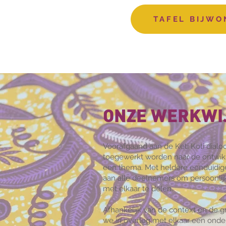
TAFEL BIJWO
ONZE WERKWI
Voorafgaand aan de Keti Koti dialo
toegewerkt worden naar de ontwikk
een thema. Met heldere eenduidig
aan alle deelnemers om persoonlijk
met elkaar te delen.
Afhankelijk van de context en de 
we in overleg met elkaar een ond