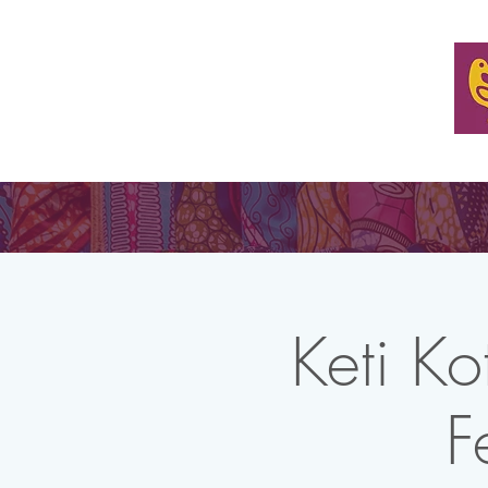
ONZE MISSIE
ORGANISEER EEN TAFEL
WOON E
Keti K
F