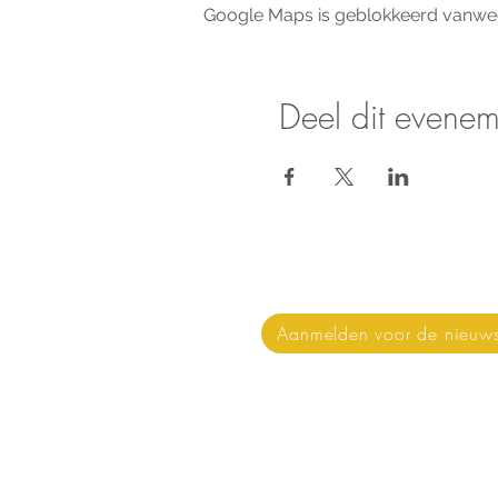
Google Maps is geblokkeerd vanwege 
Deel dit evenem
Nieuws & updates on
Aanmelden voor de nieuws
Stichting Keti Koti Taf
Stichting Keti Koti Tafel is 
de dialoog.