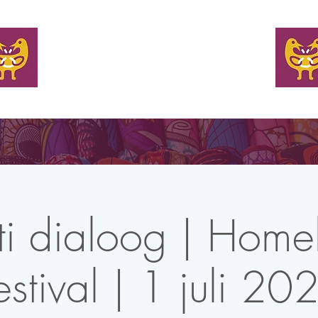
WELKOM
EN TAFEL BIJ
KOM MET ONS IN CONTACT
NIEUW
oti dialoog | Home
estival | 1 juli 20