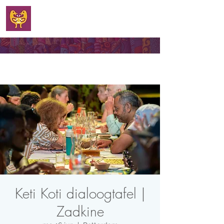
WELKOM
Keti Koti dialoogtafel |
Zadkine