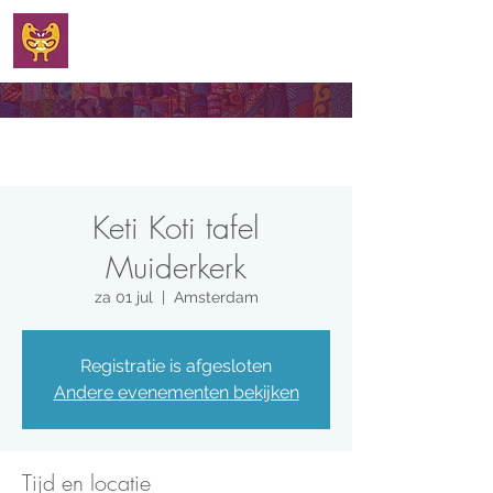
WELKOM
Keti Koti tafel
Muiderkerk
za 01 jul
  |  
Amsterdam
Registratie is afgesloten
Andere evenementen bekijken
Tijd en locatie