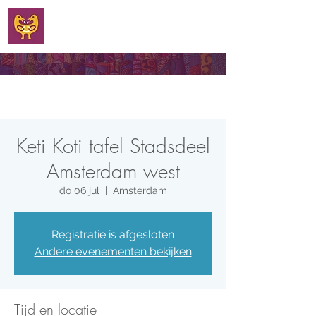
WELKOM
Keti Koti tafel Stadsdeel
Amsterdam west
do 06 jul
  |  
Amsterdam
Registratie is afgesloten
Andere evenementen bekijken
Tijd en locatie