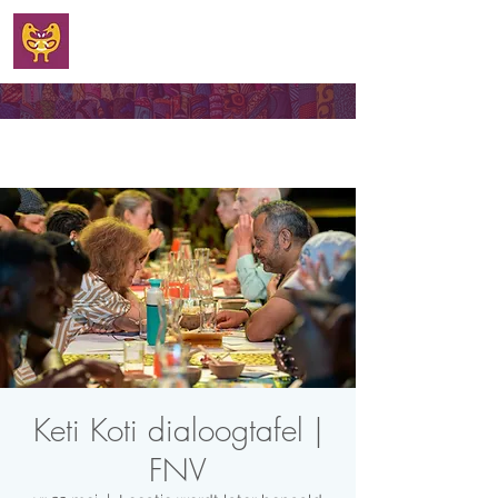
WELKOM
Keti Koti dialoogtafel |
FNV