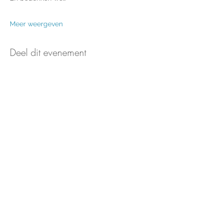
Meer weergeven
Deel dit evenement
Nieuws & updates ontvangen?
Aanmelden voor de nieuwsbrief
Stichting Keti Koti Tafel
Stichting Keti Koti Tafel is gevestigd in het huis van de
dialoog.