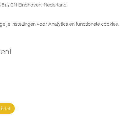
 5615 CN Eindhoven, Nederland
je instellingen voor Analytics en functionele cookies.
ent
tvangen?
ON
OR
brief
WO
KO
NI