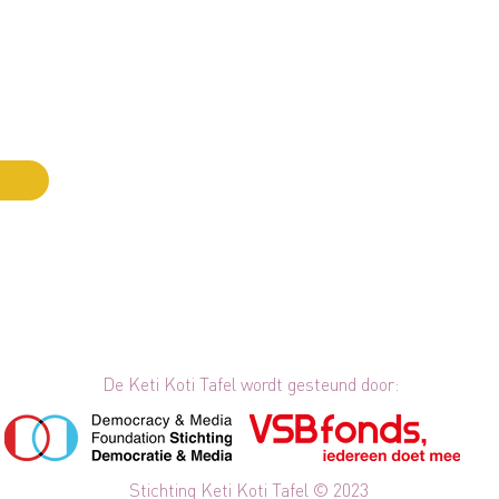
el
VE
gevestigd in het huis van
PE
EN
5
RIO 0254766366
tichting Keti Koti Tafel)
De Keti Koti Tafel wordt gesteund door:
Stichting Keti Koti Tafel © 2023