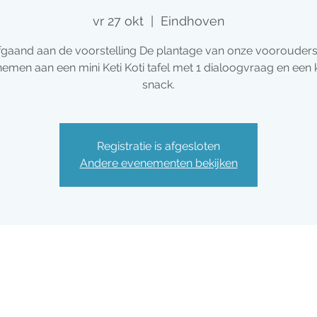
vr 27 okt
  |  
Eindhoven
gaand aan de voorstelling De plantage van onze voorouders
emen aan een mini Keti Koti tafel met 1 dialoogvraag en een 
snack.
Registratie is afgesloten
Andere evenementen bekijken