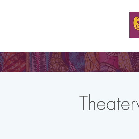
ONZE MISSIE
ORGANISEER EEN TAFEL
WOON E
Theaterv