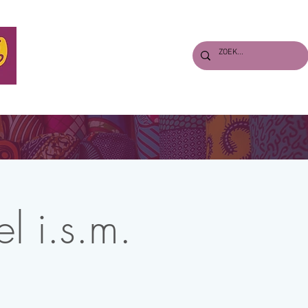
S
VERHALEN
PERS & DOWNLOADS
ENGLISH
el i.s.m.