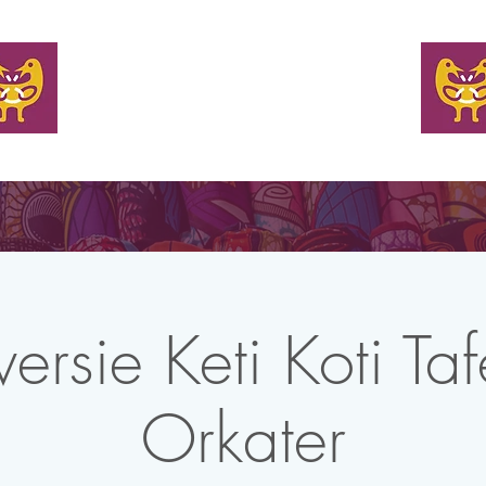
WELKOM
EN TAFEL BIJ
KOM MET ONS IN CONTACT
NIEUW
ersie Keti Koti Taf
Orkater