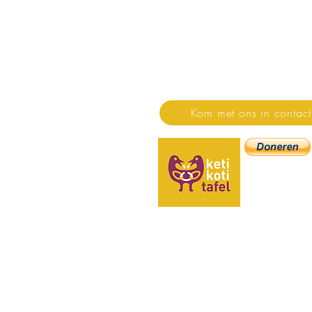
Stichting Keti Koti Taf
Stichting Keti Koti Tafel is 
de dialoog.
Huis van de Dialoog
Floraweg 200
1032 ZG Amsterdam
Kom met ons in contact
KVK: 5574569
IBAN: NL27 T
(donaties t.n.v. S