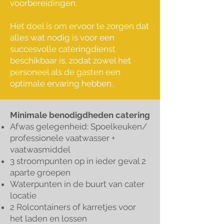
voorbereidingen.
Het doel is om ervoor te zorgen dat
alles wat nodig is voor een
succesvolle cateringdienst
beschikbaar is, zodat zowel het
personeel als de gasten een
optimale ervaring hebben.
Minimale benodigdheden catering
Afwas gelegenheid: Spoelkeuken/
professionele vaatwasser +
vaatwasmiddel
3 stroompunten op in ieder geval 2
aparte groepen
Waterpunten in de buurt van cater
locatie
2 Rolcontainers of karretjes voor
het laden en lossen