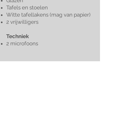
Glazen
Tafels en stoelen
Witte tafellakens (mag van papier)
2 vrijwilligers
Techniek
2 microfoons
Terug naar het begin
Nieuws & updates ontvangen?
Aanmelden voor de nieuwsbrief