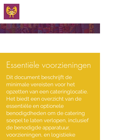
WELKOM
Essentiële voorzieningen
Dit document beschrijft de
minimale vereisten voor het
opzetten van een cateringlocatie.
Het biedt een overzicht van de
essentiële en optionele
benodigdheden om de catering
soepel te laten verlopen, inclusief
de benodigde apparatuur,
voorzieningen, en logistieke