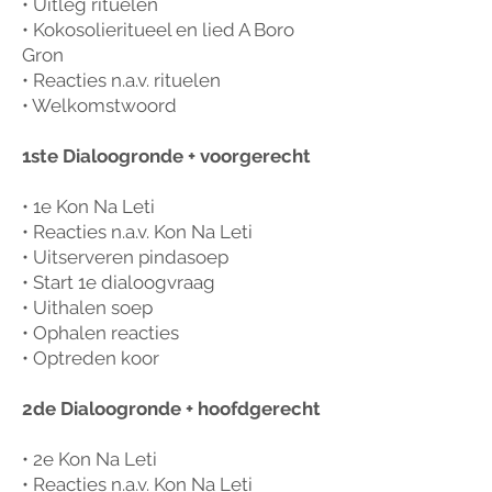
• Uitleg rituelen
• Kokosolieritueel en lied A Boro
Gron
• Reacties n.a.v. rituelen
• Welkomstwoord
1ste Dialoogronde + voorgerecht
• 1e Kon Na Leti
• Reacties n.a.v. Kon Na Leti
• Uitserveren pindasoep
• Start 1e dialoogvraag
• Uithalen soep
• Ophalen reacties
• Optreden koor
2de Dialoogronde + hoofdgerecht
• 2e Kon Na Leti
• Reacties n.a.v. Kon Na Leti