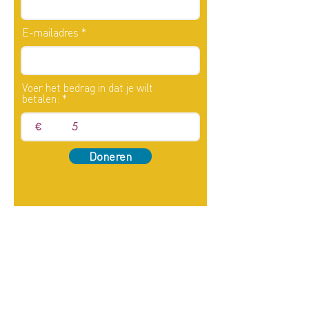
E-mailadres
Voer het bedrag in dat je wilt
betalen:
€
Doneren
Nieuws & updates ontvangen?
Aanmelden voor de nieuwsbrief