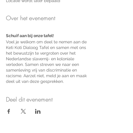
Locatie wordt later bepaald
Over het evenement
Schuif aan bij onze tafel!
Voel je welkom om deel te nemen aan de
Keti Koti Dialoog Tafel en samen met ons
het bewustzijn te vergroten over het
Nederlandse slavernij- en koloniale
verleden. Samen streven we naar een
samenleving vrij van discriminatie en
racisme. Aarzel niet, meld je aan en maak
deel uit van deze gesprekken.
Ik wil een
Keti Koti Dialoogtafel
bijwonen
Deel dit evenement
Ik wil een Keti Koti Dialoogtafel
organiseren
Ik wil meer weten over de Keti Koti
Dialoogtafel