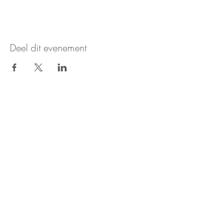
Deel dit evenement
Nieuws & updates ontvangen?
Aanmelden voor de nieuwsbrief
Stichting Keti Koti Tafel
Stichting Keti Koti Tafel is gevestigd in het huis van de
dialoog.
Huis van de Dialoog