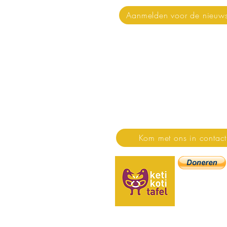
Aanmelden voor de nieuws
Stichting Keti Koti Taf
Stichting Keti Koti Tafel is 
de dialoog.
Huis van de Dialoog
Floraweg 200
1032 ZG Amsterdam
Kom met ons in contact
KVK: 5574569
IBAN: NL27 T
(donaties t.n.v. S