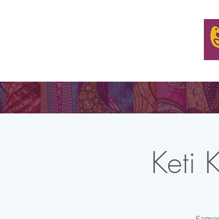
ONZE MISSIE
ORGANISEER EEN TAFEL
WOON E
Keti 
Samen 