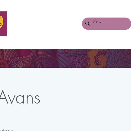
S
VERHALEN
PERS & DOWNLOADS
ENGLISH
 Avans
acisme.