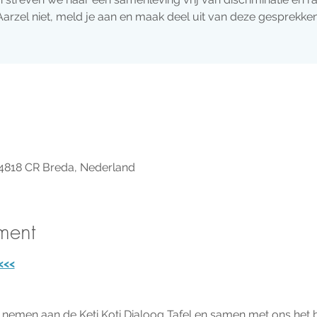
Aarzel niet, meld je aan en maak deel uit van deze gesprekken
 4818 CR Breda, Nederland
ment
<<<
 nemen aan de Keti Koti Dialoog Tafel en samen met ons het 