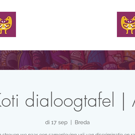
WELKOM
EN TAFEL BIJ
KOM MET ONS IN CONTACT
NIEUW
Koti dialoogtafel |
di 17 sep
  |  
Breda
streven we naar een samenleving vrij van discriminatie en r