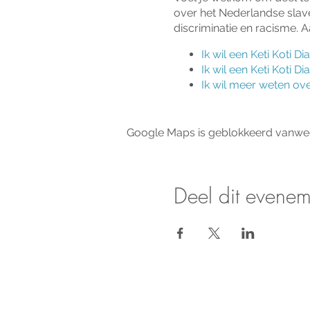
over het Nederlandse slave
discriminatie en racisme. 
Ik wil een
Keti Koti Di
Ik wil een Keti Koti D
Ik wil meer weten ove
Google Maps is geblokkeerd vanwege 
Deel dit evenem
Nieuws & updates on