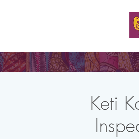
ONZE MISSIE
ORGANISEER EEN TAFEL
WOON E
Keti K
Inspe