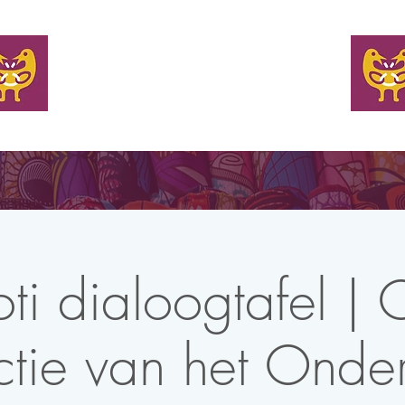
WELKOM
EN TAFEL BIJ
KOM MET ONS IN CONTACT
NIEUW
oti dialoogtafel 
ctie van het Onder