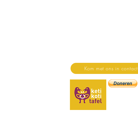
Stichting Keti Koti Taf
Stichting Keti Koti Tafel is 
de dialoog.
Huis van de Dialoog
Floraweg 200
1032 ZG Amsterdam
Kom met ons in contact
KVK: 5574569
IBAN: NL27 T
(donaties t.n.v. S