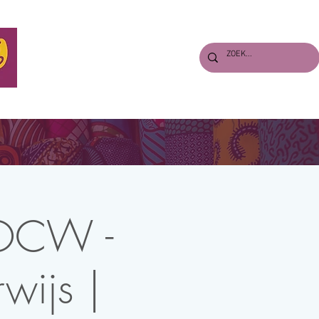
S
VERHALEN
PERS & DOWNLOADS
ENGLISH
| OCW -
wijs |