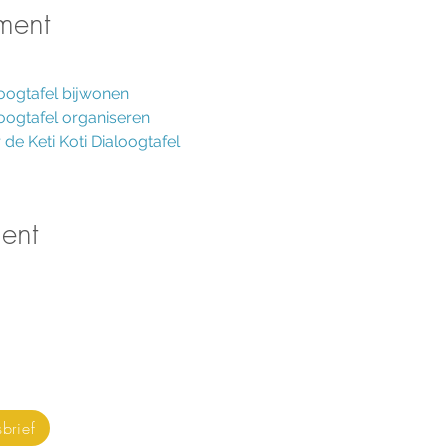
ment
loogtafel 
bijwonen
aloogtafel organiseren
de Keti Koti Dialoogtafel
ent
tvangen?
ON
OR
brief
WO