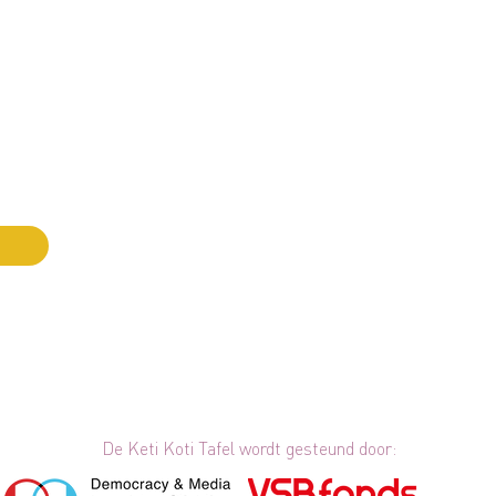
KO
NI
el
VE
gevestigd in het huis van
PE
EN
5
RIO 0254766366
tichting Keti Koti Tafel)
De Keti Koti Tafel wordt gesteund door: