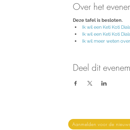
Over het evene
Deze tafel is besloten.
Ik wil een 
Keti Koti Dia
Ik wil een Keti Koti Di
Ik wil meer weten over 
Deel dit evenem
Nieuws & updates on
Aanmelden voor de nieuws