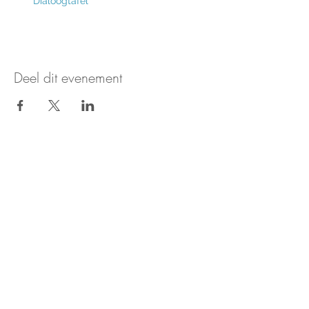
Dialoogtafel
Deel dit evenement
Nieuws & updates ontvangen?
Aanmelden voor de nieuwsbrief
Stichting Keti Koti Tafel
Stichting Keti Koti Tafel is gevestigd in het huis van de
dialoog.