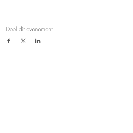
Deel dit evenement
Nieuws & updates ontvangen?
Aanmelden voor de nieuwsbrief
Stichting Keti Koti Tafel
Stichting Keti Koti Tafel is gevestigd in het huis van de
dialoog.
Huis van de Dialoog