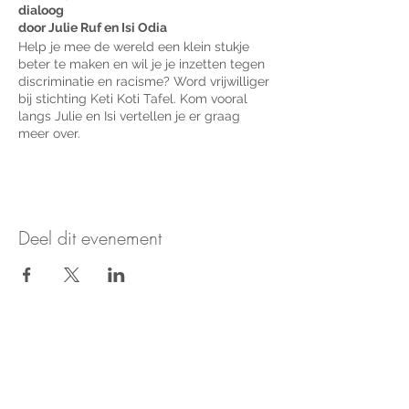
dialoog
door Julie Ruf en Isi Odia
Help je mee de wereld een klein stukje
beter te maken en wil je je inzetten tegen
discriminatie en racisme? Word vrijwilliger
bij stichting Keti Koti Tafel. Kom vooral
langs Julie en Isi vertellen je er graag
meer over.
Wat is het Keti Koti Dialoogfestival?
Het Keti Koti Dialoogfestival staat in het
teken van het oprapen van de stenen uit
Deel dit evenement
het verleden, om te voorkomen dat straks
onze kinderen er ook weer over struikelen.
Tijdens het Keti Koti Dialoogfestival
herdenken en vieren we de afschaffing van
de slavernij. Dit doen we door tijdens een
3-daags dialoog festival met elkaar in
Nieuws & updates ontvangen?
gesprek te gaan. In totaal zijn er 3
verschillende dialoogtafels en is er een
Aanmelden voor de nieuwsbrief
feest. Na afloop is er een reflectiedag om